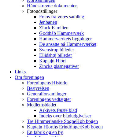
Kortsamlingen
Håndskrevne dokumenter
Fotoudstillinger
Fotos fra vores samling
Jenbanen
Zinck Familien
Godthåb Hammerværk
Hammerværkets bygninger
De ansatte på Hammerværket
Svenstrup billeder
Ellidshøj billeder
Kaptajn Hjort
Zincks glasnegativer
Links
Om foreningen
Foreningens Historie
Bestyrelsen
Generalforsamlinger
Foreningens vedtægter
Medlemsbladet
Arkivets første blad
Indeks over bladudgivelser
Tre Himmerlanske Sogne
Køb bogen
Kaptajn Hjorths Erindringer
Køb bogen
En fabrik og en by