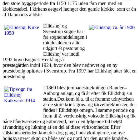
den store byggeperiode fra 1150-1175 uden tårn men med en
klokkestabel. I kirkens østgavl hænger den gamle klokke, som er én
af Danmarks ældste.
Ellidshøj og
Svenstrup sogne har
fra sogneinddelingen i
middelalderen altid
udgjort ét pastorat og
Ellidshøj var indtil
1992 hovedsognet. Her lå også
præstegården indtil 1924, hvor den blev nedrevet og en ny
præstebolig opførtes i Svenstrup. Fra 1997 har Ellidshøj atter fået en
præstebolig.
I 1869 blev jernbanestrækningen Randers-
Aalborg anlagt, og få år efter fik Ellidshøj sin
station.Det kom bl.a. til at fremme udnyttelsen
af de store kridt- grus- og tørveforekomster, der
findes i Ellidshøjs omegn. I samme periode og
frem til 2. verdenskrig voksede Ellidshøj og fik
både håndværkere og købmænd, men den følgende tid betød
afvandring og lukning af en del af disse virksomheder. Efter
stilstandsperioden kom der dog gang i udstykningerne, og nye
boligkvarterer skød op både syd og nord for den gamle landsby.