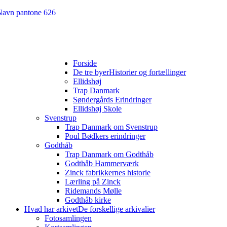
Forside
De tre byer
Historier og fortællinger
Ellidshøj
Trap Danmark
Søndergårds Erindringer
Ellidshøj Skole
Svenstrup
Trap Danmark om Svenstrup
Poul Bødkers erindringer
Godthåb
Trap Danmark om Godthåb
Godthåb Hammerværk
Zinck fabrikkernes historie
Lærling på Zinck
Ridemands Mølle
Godthåb kirke
Hvad har arkivet
De forskellige arkivalier
Fotosamlingen