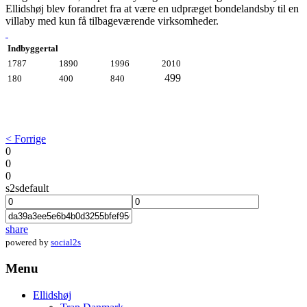
Ellidshøj blev forandret fra at være en udpræget bondelandsby til en
villaby med kun få tilbageværende virksomheder.
Indbyggertal
1787
1890
1996
2010
499
180
400
840
< Forrige
0
0
0
s2sdefault
share
powered by
social2s
Menu
Ellidshøj