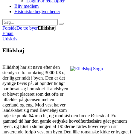
Login
For redaktører
Bliv medlem
Historiske begivenheder
Forside
De tre byer
Ellidshøj
Email
Udskriv
Ellidshøj
Ellidshøj har sit navn efter den
stendysse fra omkring 3000 f.Kr.,
der ligger midt i byen. Den er det
synlige bevis på, at bønder tidligt
har bosat sig i området. Landsbyen
er blevet placeret som det ofte er
tilfældet på grænsen mellem
agerland og eng. Mod vest hæver
landskabet sig med Bavnehøj som
højeste punkt 64 m.o.h., og mod øst den brede Østerådal. Fra
gammel tid har den gamle østjyske hovedfærdselsåre gået gennem
byen, og først i slutningen af 1950erne førtes hovedvejen i sit
nuværende forløb vest om byen.Den lille romanske kirke er bygget i